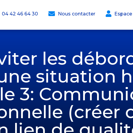


04 42 46 64 30
Nous contacter
Espace
éviter les débo
une situation h
e 3: Communi
onnelle (créer o
n lien de qualit