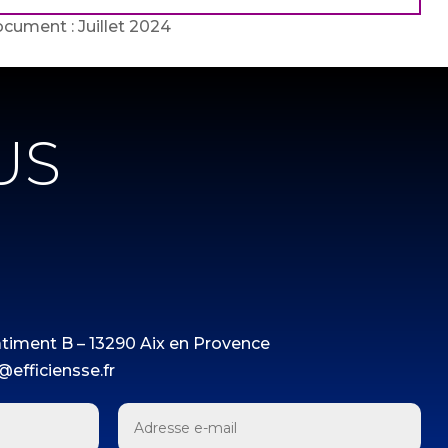
cument : Juillet 2024
US
âtiment B – 13290 Aix en Provence
@efficiensse.fr