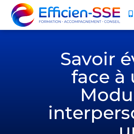

Savoir 
face à 
Modul
interpers
u