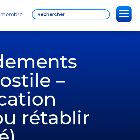
a
 membre
rdements
ostile –
cation
u rétablir
é)