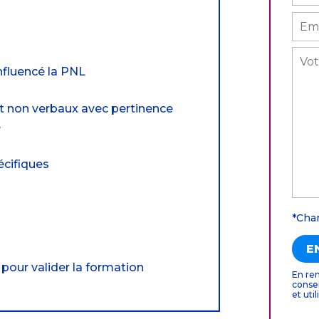
influencé la PNL
et non verbaux avec pertinence
é
écifiques
*Cha
pour valider la formation
En ren
conse
et uti