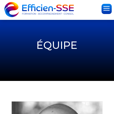
a
ÉQUIPE