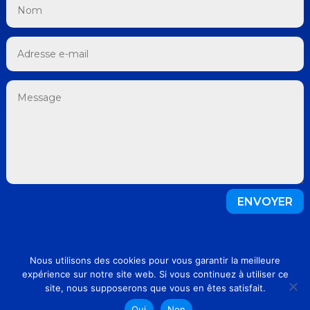
ENVOYER
©Efficien-SSE 2023 |
Mentions légales
|
Nous utilisons des cookies pour vous garantir la meilleure
expérience sur notre site web. Si vous continuez à utiliser ce
Politique de confidentialité
site, nous supposerons que vous en êtes satisfait.
Oui
Non