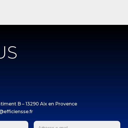
US
âtiment B – 13290 Aix en Provence
@efficiensse.fr