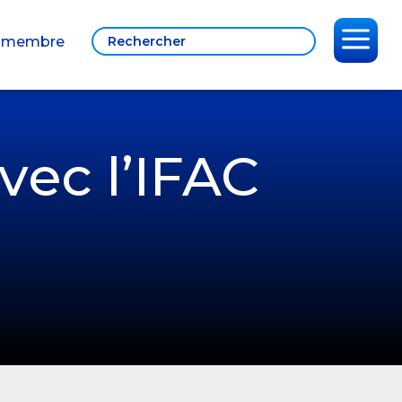
a
 membre
vec l’IFAC